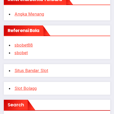
Angka Menang
Referensi Bola
sbobet88
sbobet
Situs Bandar Slot
Slot Bolagg
Search