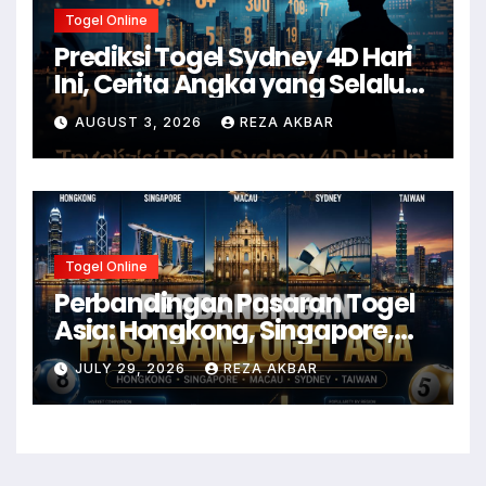
Togel Online
Prediksi Togel Sydney 4D Hari
Ini, Cerita Angka yang Selalu
Ditunggu
AUGUST 3, 2026
REZA AKBAR
Togel Online
Perbandingan Pasaran Togel
Asia: Hongkong, Singapore,
Macau, Sydney, dan Taiwan
JULY 29, 2026
REZA AKBAR