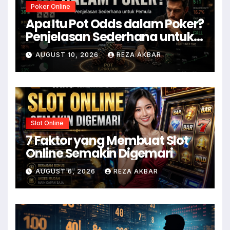
Poker Online
Apa Itu Pot Odds dalam Poker?
Penjelasan Sederhana untuk
Pemula
AUGUST 10, 2026
REZA AKBAR
Slot Online
7 Faktor yang Membuat Slot
Online Semakin Digemari
AUGUST 6, 2026
REZA AKBAR