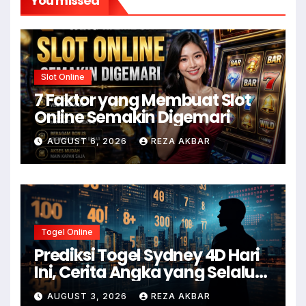
You missed
Slot Online
7 Faktor yang Membuat Slot
Online Semakin Digemari
AUGUST 6, 2026
REZA AKBAR
Togel Online
Prediksi Togel Sydney 4D Hari
Ini, Cerita Angka yang Selalu
Ditunggu
AUGUST 3, 2026
REZA AKBAR