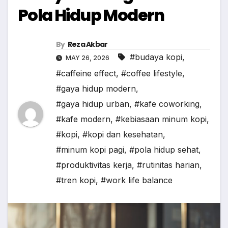
Pola Hidup Modern
By
Reza Akbar
#budaya kopi
,
MAY 26, 2026
#caffeine effect
,
#coffee lifestyle
,
#gaya hidup modern
,
#gaya hidup urban
,
#kafe coworking
,
#kafe modern
,
#kebiasaan minum kopi
,
#kopi
,
#kopi dan kesehatan
,
#minum kopi pagi
,
#pola hidup sehat
,
#produktivitas kerja
,
#rutinitas harian
,
#tren kopi
,
#work life balance