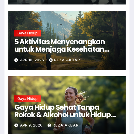
Gaya Hidup
5 Aktivitas Menyenangkan
untuk Menjaga Kesehatan
Mental
APR 18, 2026
REZA AKBAR
Gaya Hidup
Gaya Hidup Sehat Tanpa
Rokok & Alkohol untuk Hidup
Lebih Baik
APR 9, 2026
REZA AKBAR