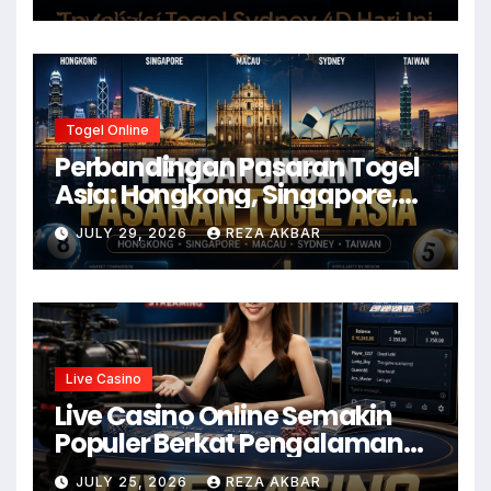
Togel Online
Perbandingan Pasaran Togel
Asia: Hongkong, Singapore,
Macau, Sydney, dan Taiwan
JULY 29, 2026
REZA AKBAR
Live Casino
Live Casino Online Semakin
Populer Berkat Pengalaman
Realistis
JULY 25, 2026
REZA AKBAR