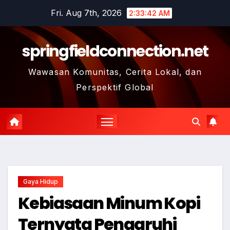
Skip
Fri. Aug 7th, 2026
2:33:43 AM
to
content
springfieldconnection.net
Wawasan Komunitas, Cerita Lokal, dan
Perspektif Global
Gaya Hidup
Kebiasaan Minum Kopi
Ternyata Pengaruhi