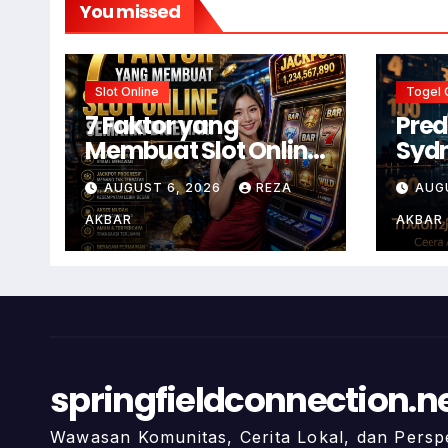
You missed
Slot Online
Togel 
7 Faktor yang
Pred
Membuat Slot Online
Sydn
Semakin Digemari
Ceri
AUGUST 6, 2026
REZA
AUG
Sela
AKBAR
AKBAR
springfieldconnection.n
Wawasan Komunitas, Cerita Lokal, dan Perspe