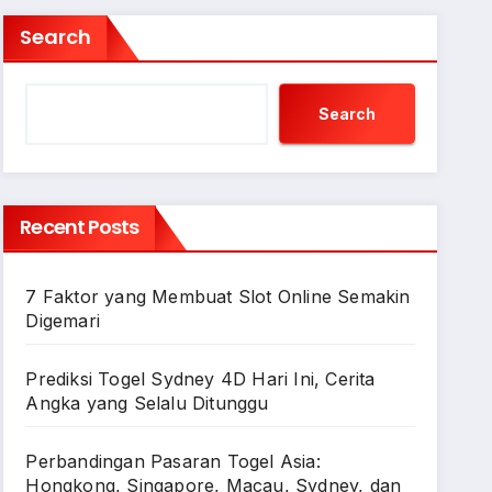
Search
Search
Recent Posts
7 Faktor yang Membuat Slot Online Semakin
Digemari
Prediksi Togel Sydney 4D Hari Ini, Cerita
Angka yang Selalu Ditunggu
Perbandingan Pasaran Togel Asia:
Hongkong, Singapore, Macau, Sydney, dan