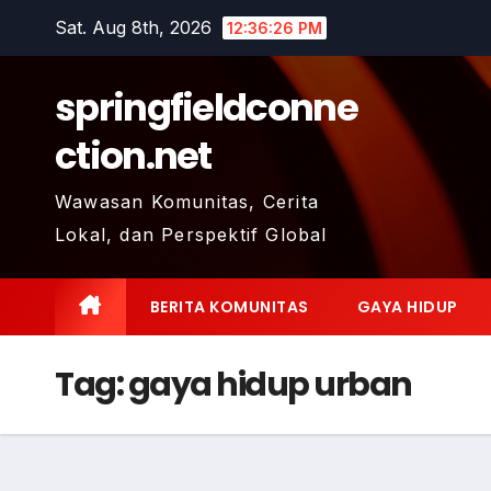
Skip
Sat. Aug 8th, 2026
12:36:27 PM
to
content
springfieldconne
ction.net
Wawasan Komunitas, Cerita
Lokal, dan Perspektif Global
BERITA KOMUNITAS
GAYA HIDUP
Tag:
gaya hidup urban