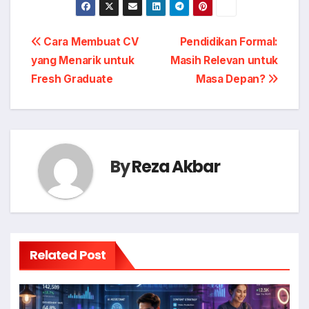
Post
Cara Membuat CV
Pendidikan Formal:
yang Menarik untuk
Masih Relevan untuk
navigation
Fresh Graduate
Masa Depan?
By
Reza Akbar
Related Post