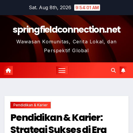
Skip
Sat. Aug 8th, 2026
9:54:02 AM
to
content
springfieldconnection.net
Wawasan Komunitas, Cerita Lokal, dan
Perspektif Global
Pendidikan & Karier
Pendidikan & Karier:
Strategi Sukses di Era