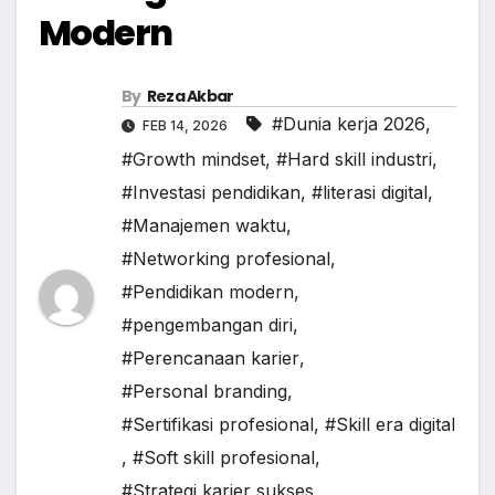
Modern
By
Reza Akbar
#Dunia kerja 2026
,
FEB 14, 2026
#Growth mindset
,
#Hard skill industri
,
#Investasi pendidikan
,
#literasi digital
,
#Manajemen waktu
,
#Networking profesional
,
#Pendidikan modern
,
#pengembangan diri
,
#Perencanaan karier
,
#Personal branding
,
#Sertifikasi profesional
,
#Skill era digital
,
#Soft skill profesional
,
#Strategi karier sukses