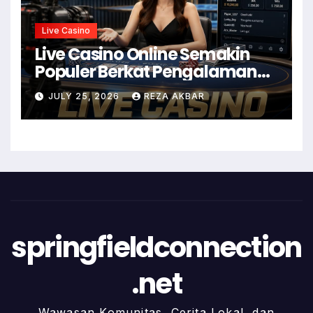
Live Casino
Live Casino Online Semakin
Populer Berkat Pengalaman
Realistis
JULY 25, 2026
REZA AKBAR
springfieldconnection
.net
Wawasan Komunitas, Cerita Lokal, dan