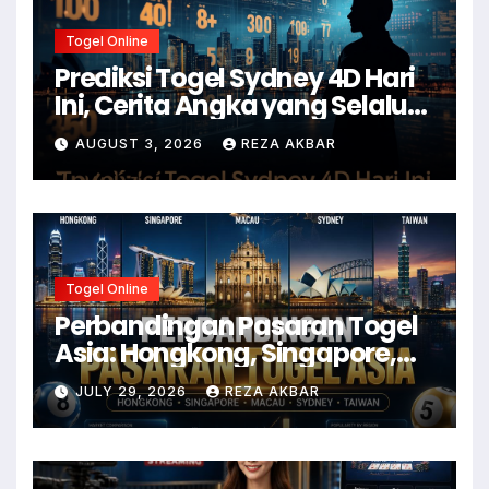
Togel Online
Prediksi Togel Sydney 4D Hari
Ini, Cerita Angka yang Selalu
Ditunggu
AUGUST 3, 2026
REZA AKBAR
Togel Online
Perbandingan Pasaran Togel
Asia: Hongkong, Singapore,
Macau, Sydney, dan Taiwan
JULY 29, 2026
REZA AKBAR