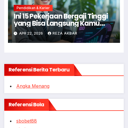
Pendidikan & Karier
Ini 15 Pekerjaan Bergaji Tinggi
yang Bisa Langsung Kamu
Coba!
APR 22, 2026
REZA AKBAR
Referensi Berita Terbaru
Angka Menang
Referensi Bola
sbobet88