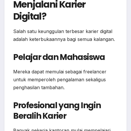
Menjalani Karier
Digital?
Salah satu keunggulan terbesar karier digital
adalah keterbukaannya bagi semua kalangan.
Pelajar dan Mahasiswa
Mereka dapat memulai sebagai freelancer
untuk memperoleh pengalaman sekaligus
penghasilan tambahan.
Profesional yang Ingin
Beralih Karier
Banyak pekerja kantoran mulai mempelajari