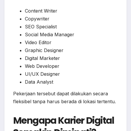
Content Writer
Copywriter
SEO Specialist
Social Media Manager
Video Editor
Graphic Designer
Digital Marketer
Web Developer
UI/UX Designer
Data Analyst
Pekerjaan tersebut dapat dilakukan secara
fleksibel tanpa harus berada di lokasi tertentu.
Mengapa Karier Digital