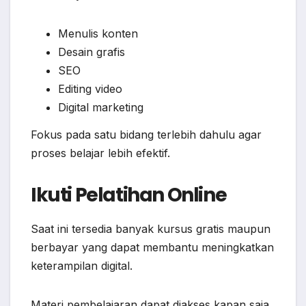
Menulis konten
Desain grafis
SEO
Editing video
Digital marketing
Fokus pada satu bidang terlebih dahulu agar
proses belajar lebih efektif.
Ikuti Pelatihan Online
Saat ini tersedia banyak kursus gratis maupun
berbayar yang dapat membantu meningkatkan
keterampilan digital.
Materi pembelajaran dapat diakses kapan saja