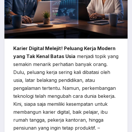
Karier Digital Melejit! Peluang Kerja Modern
yang Tak Kenal Batas Usia
menjadi topik yang
semakin menarik perhatian banyak orang.
Dulu, peluang kerja sering kali dibatasi oleh
usia, latar belakang pendidikan, atau
pengalaman tertentu. Namun, perkembangan
teknologi telah mengubah cara dunia bekerja.
Kini, siapa saja memiliki kesempatan untuk
membangun karier digital, baik pelajar, ibu
rumah tangga, pekerja kantoran, hingga
pensiunan yang ingin tetap produktif. –