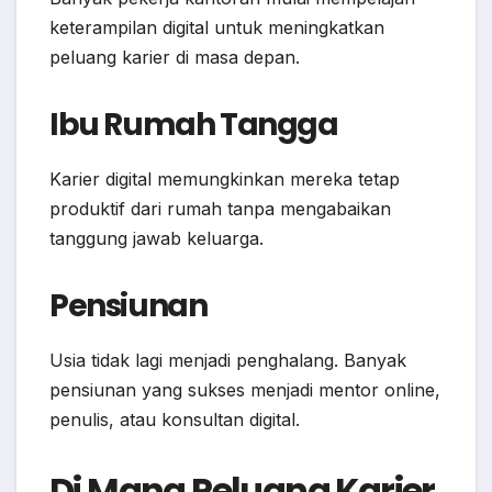
keterampilan digital untuk meningkatkan
peluang karier di masa depan.
Ibu Rumah Tangga
Karier digital memungkinkan mereka tetap
produktif dari rumah tanpa mengabaikan
tanggung jawab keluarga.
Pensiunan
Usia tidak lagi menjadi penghalang. Banyak
pensiunan yang sukses menjadi mentor online,
penulis, atau konsultan digital.
Di Mana Peluang Karier