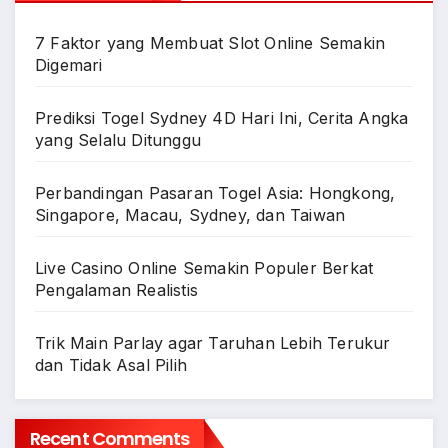
7 Faktor yang Membuat Slot Online Semakin
Digemari
Prediksi Togel Sydney 4D Hari Ini, Cerita Angka
yang Selalu Ditunggu
Perbandingan Pasaran Togel Asia: Hongkong,
Singapore, Macau, Sydney, dan Taiwan
Live Casino Online Semakin Populer Berkat
Pengalaman Realistis
Trik Main Parlay agar Taruhan Lebih Terukur
dan Tidak Asal Pilih
Recent Comments