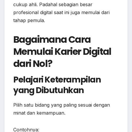
cukup ahli. Padahal sebagian besar
profesional digital saat ini juga memulai dari
tahap pemula.
Bagaimana Cara
Memulai Karier Digital
dari Nol?
Pelajari Keterampilan
yang Dibutuhkan
Pilih satu bidang yang paling sesuai dengan
minat dan kemampuan.
Contohnya: