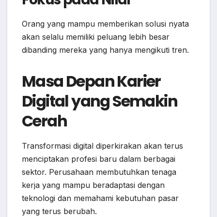
Orang yang mampu memberikan solusi nyata
akan selalu memiliki peluang lebih besar
dibanding mereka yang hanya mengikuti tren.
Masa Depan Karier
Digital yang Semakin
Cerah
Transformasi digital diperkirakan akan terus
menciptakan profesi baru dalam berbagai
sektor. Perusahaan membutuhkan tenaga
kerja yang mampu beradaptasi dengan
teknologi dan memahami kebutuhan pasar
yang terus berubah.