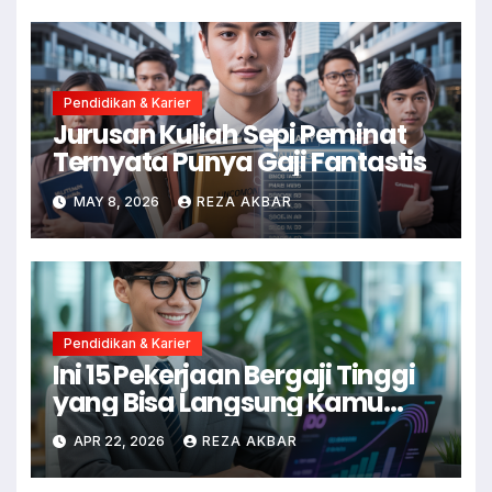
Pendidikan & Karier
Jurusan Kuliah Sepi Peminat
Ternyata Punya Gaji Fantastis
MAY 8, 2026
REZA AKBAR
Pendidikan & Karier
Ini 15 Pekerjaan Bergaji Tinggi
yang Bisa Langsung Kamu
Coba!
APR 22, 2026
REZA AKBAR