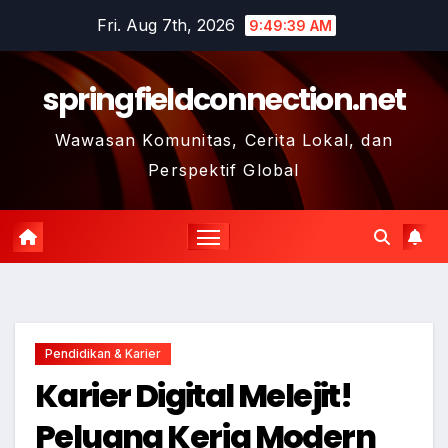
Skip
Fri. Aug 7th, 2026
9:49:41 AM
to
content
springfieldconnection.net
Wawasan Komunitas, Cerita Lokal, dan
Perspektif Global
Pendidikan & Karier
Karier Digital Melejit!
Peluang Kerja Modern