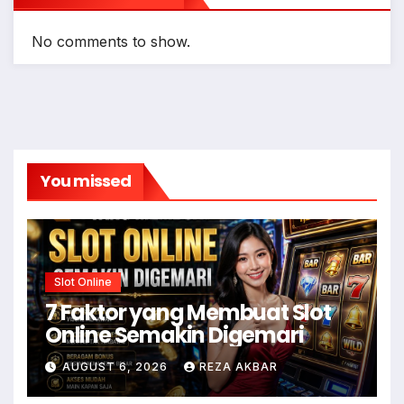
No comments to show.
You missed
Slot Online
7 Faktor yang Membuat Slot
Online Semakin Digemari
AUGUST 6, 2026
REZA AKBAR