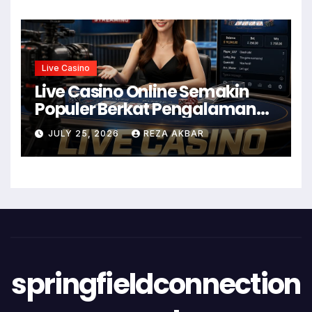
Live Casino
Live Casino Online Semakin
Populer Berkat Pengalaman
Realistis
JULY 25, 2026
REZA AKBAR
springfieldconnection