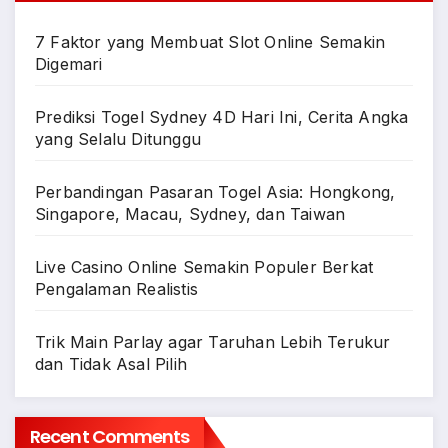
7 Faktor yang Membuat Slot Online Semakin
Digemari
Prediksi Togel Sydney 4D Hari Ini, Cerita Angka
yang Selalu Ditunggu
Perbandingan Pasaran Togel Asia: Hongkong,
Singapore, Macau, Sydney, dan Taiwan
Live Casino Online Semakin Populer Berkat
Pengalaman Realistis
Trik Main Parlay agar Taruhan Lebih Terukur
dan Tidak Asal Pilih
Recent Comments