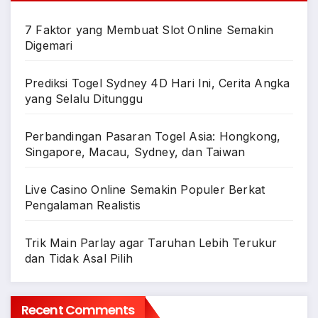
7 Faktor yang Membuat Slot Online Semakin
Digemari
Prediksi Togel Sydney 4D Hari Ini, Cerita Angka
yang Selalu Ditunggu
Perbandingan Pasaran Togel Asia: Hongkong,
Singapore, Macau, Sydney, dan Taiwan
Live Casino Online Semakin Populer Berkat
Pengalaman Realistis
Trik Main Parlay agar Taruhan Lebih Terukur
dan Tidak Asal Pilih
Recent Comments