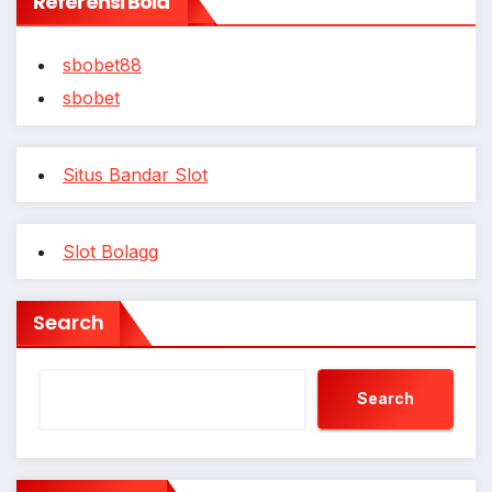
Referensi Bola
sbobet88
sbobet
Situs Bandar Slot
Slot Bolagg
Search
Search