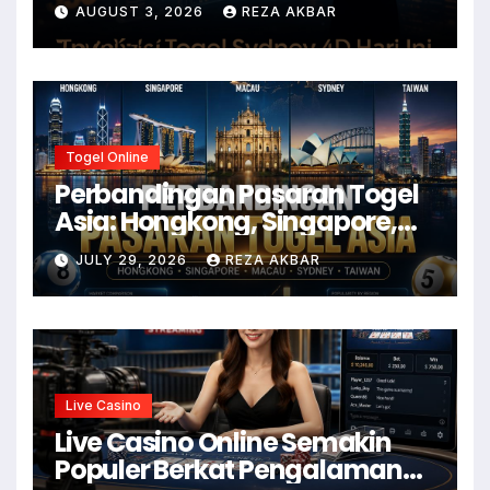
Ditunggu
AUGUST 3, 2026
REZA AKBAR
Togel Online
Perbandingan Pasaran Togel
Asia: Hongkong, Singapore,
Macau, Sydney, dan Taiwan
JULY 29, 2026
REZA AKBAR
Live Casino
Live Casino Online Semakin
Populer Berkat Pengalaman