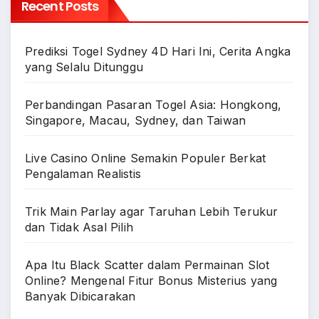
Recent Posts
Prediksi Togel Sydney 4D Hari Ini, Cerita Angka
yang Selalu Ditunggu
Perbandingan Pasaran Togel Asia: Hongkong,
Singapore, Macau, Sydney, dan Taiwan
Live Casino Online Semakin Populer Berkat
Pengalaman Realistis
Trik Main Parlay agar Taruhan Lebih Terukur
dan Tidak Asal Pilih
Apa Itu Black Scatter dalam Permainan Slot
Online? Mengenal Fitur Bonus Misterius yang
Banyak Dibicarakan