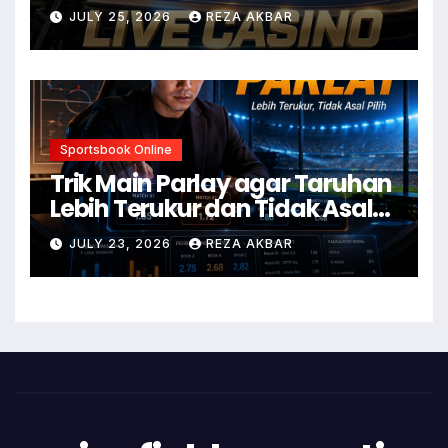
Realistis
JULY 25, 2026
REZA AKBAR
Sportsbook Online
Trik Main Parlay agar Taruhan
Lebih Terukur dan Tidak Asal
Pilih
JULY 23, 2026
REZA AKBAR